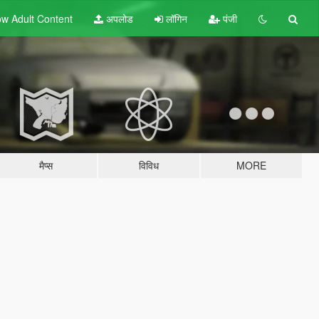
w Adult
Content
अपलोड
लॉगिन
पंजी
मैप्स
विविध
MORE