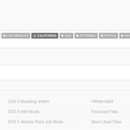
LOS ANGELES
CALIFORNIA
USA
FICTIONAL
AFRICA
ASI
GTA 5 Modding उपकरण
नवीनतम फ़ाइलें
GTA 5 वाहन Mods
Featured Files
GTA 5 Vehicle Paint Job Mods
Most Liked Files